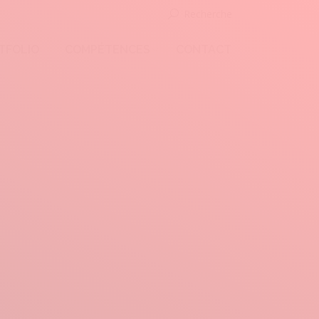
Recherche
TFOLIO
COMPÉTENCES
CONTACT