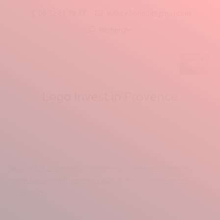
06 32 81 79 37
audrey.bonetti@gmail.com
Recherche
MENU
Logo Invest in Provence