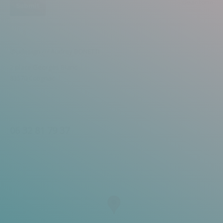
clear form
Submit
@udesign /// Audrey BONETTI
2 place Georges Blanc
83570 Cotignac
06 32 81 79 37