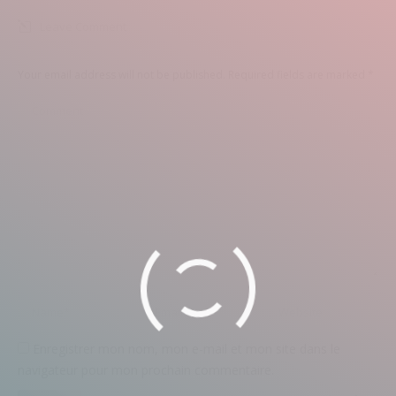
Leave Comment
Your email address will not be published. Required fields are marked
*
Comment
Name *
Email *
Website
Enregistrer mon nom, mon e-mail et mon site dans le
navigateur pour mon prochain commentaire.